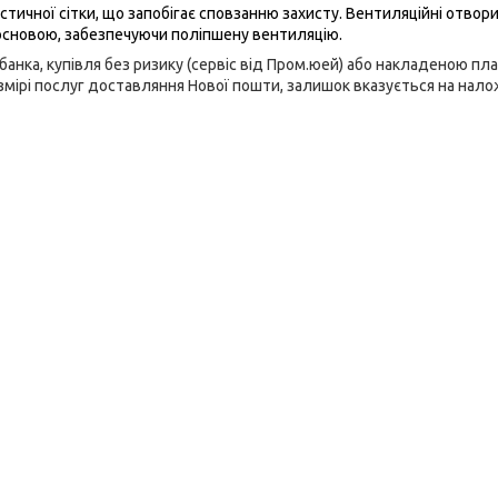
тичної сітки, що запобігає сповзанню захисту. Вентиляційні отвори
 основою, забезпечуючи поліпшену вентиляцію.
анка, купівля без ризику (сервіс від Пром.юей) або накладеною пл
змірі послуг доставляння Нової пошти, залишок вказується на нал