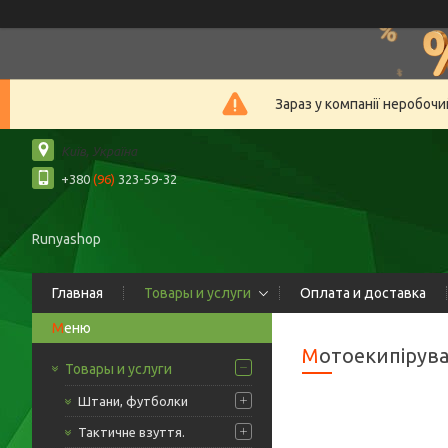
Зараз у компанії неробочи
Київ, Україна
+380
(96)
323-59-32
Runyashop
Главная
Товары и услуги
Оплата и доставка
Мотоекипірув
Товары и услуги
Штани, футболки
Тактичне взуття.