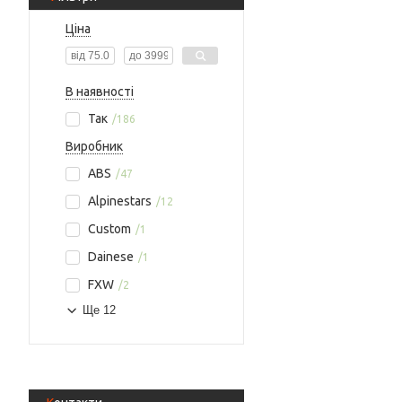
Ціна
В наявності
Так
186
Виробник
ABS
47
Alpinestars
12
Custom
1
Dainese
1
FXW
2
Ще 12