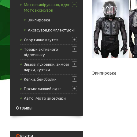
Мотоекипірування, одяг.
Мотоаксесуари
Экипировка
Аксесуари,комплектуючі
Спортивне взуття
Товари активного
відпочинку
Зимові пуховики, зимові
парки, куртки
Экипировка
Кепки, бейсболки
Гірськолижний одяг
Авто, Мото аксесуари
Отзывы
Фільтри