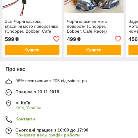
2шт Чорні кастом,
Чорні класичні мото
Задн
класичні мото поворотніки
повороти (Chopper,
мото
(Chopper, Bobber, Cafe
Bobber, Cafe Racer)
номе
Racer)
Cafe
599
499
450
₴
₴
Купити
Купити
Про нас
96% позитивних з 206 відгуків за рік
Працює з 23.11.2015
м. Київ
Київ, Україна
Контакти
Сьогодні працює з 10:00 до 17:00
Показати весь графік роботи