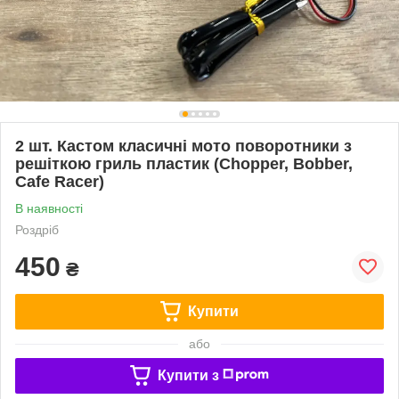
2 шт. Кастом класичні мото поворотники з
решіткою гриль пластик (Chopper, Bobber,
Cafe Racer)
В наявності
Роздріб
450
₴
Купити
або
Купити з