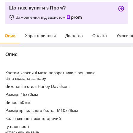
Що таке купити з Пром?
Замовлення під захистом
Опис
Характеристики
Доставка
Оплата
Умови п
Опис
Кастом класичні мото поворотники з решіткою
Ціна вказана за пару
Виконані в стилі Harley Davidson.
Розмір: 45х70мм
Винос: 50мм
Розмір кріпильного болта: М10х28мм
Колір світіння: жовтогарячий
-у наявності
-стильний дизайн