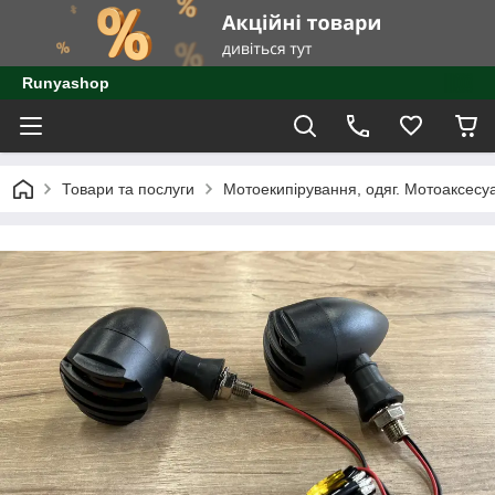
Runyashop
Товари та послуги
Мотоекипірування, одяг. Мотоаксесу