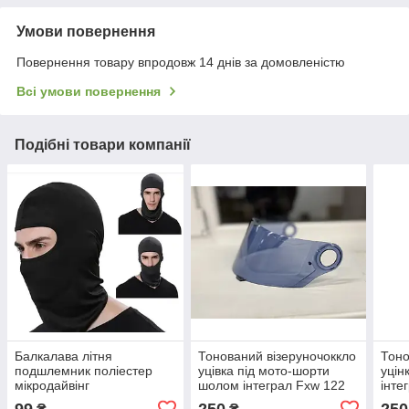
Умови повернення
Повернення товару впродовж 14 днів за домовленістю
Всі умови повернення
Подібні товари компанії
Балкалава літня
Тонований візеруночоккло
Тоно
подшлемник поліестер
уцівка під мото-шорти
уцін
мікродайвінг
шолом інтеграл Fxw 122
інте
99
250
250