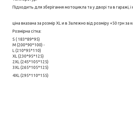
Підходить для зберігання мотоцикла та у дворі та в гаражі, і
ціна вказана за розмір XL и в Залежно від розміру +50 грн за
Розмірна сітка:
S ( 183*89*95)
М (200*90*100) -
L (210*95*110)
XL (230*95*125)
2XL (245*105*125)
3XL (265*105*125)
4XL (295*110*155)