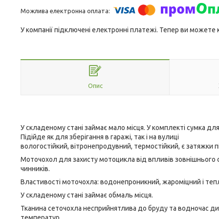
У компанії підключені електронні платежі. Тепер ви можете
Опис
У складеному стані займає мало місця. У комплекті сумка для
Підійде як для зберігання в гаражі, так і на вулиці
вологостійкий, вітронепродувний, термостійкий, є затяжки 
Моточохол для захисту мотоцикла від впливів зовнішнього 
чинників.
Властивості моточохла: водонепроникний, жароміцний і теп
У складеному стані займає обмаль місця.
Тканина сеточохла несприйнятлива до бруду та водночас дих
температур.