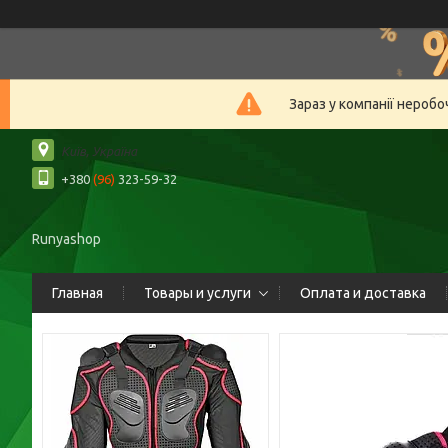
Зараз у компанії нероб
Київ, Україна
+380
(96)
323-59-32
Runyashop
Главная
Товары и услуги
Оплата и доставка