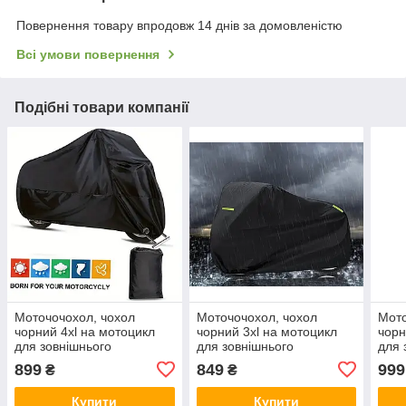
Повернення товару впродовж 14 днів за домовленістю
Всі умови повернення
Подібні товари компанії
Моточочохол, чохол
Моточочохол, чохол
Мото
чорний 4xl на мотоцикл
чорний 3xl на мотоцикл
чорн
для зовнішнього
для зовнішнього
для 
використання матеріал
використання матеріал
вико
899
849
999
₴
₴
Oxford
Oxford
Oxfo
Купити
Купити