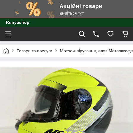
Runyashop
Товари та послуги
Мотоекипірування, одяг. Мотоаксесу