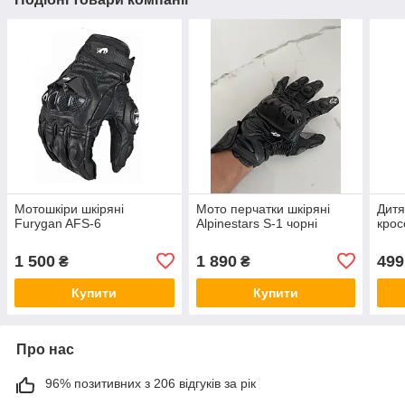
Мотошкіри шкіряні
Мото перчатки шкіряні
Дитя
Furygan AFS-6
Alpinestars S-1 чорні
крос
1 500
1 890
499
₴
₴
Купити
Купити
Про нас
96% позитивних з 206 відгуків за рік