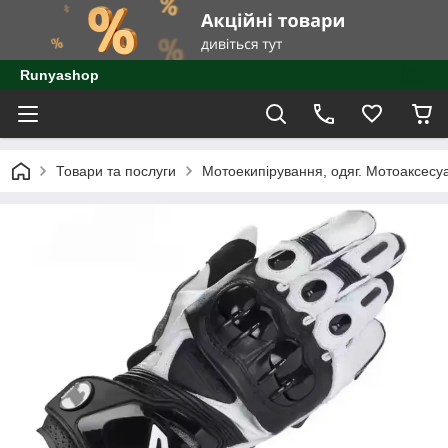
Runyashop
Товари та послуги
Мотоекипірування, одяг. Мотоаксесу