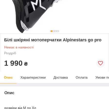
Білі шкіряні мотоперчатки Alpinestars go pro
Немає в наявності
Роздріб
1 990
₴
Опис
Характеристики
Доставка
Оплата
Умови п
Опис
розміри від М по Хл