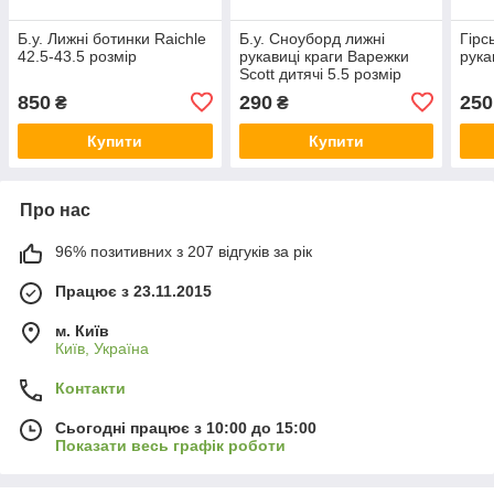
Б.у. Лижні ботинки Raichle
Б.у. Сноуборд лижні
Гірс
42.5-43.5 розмір
рукавиці краги Варежки
рука
Scott дитячі 5.5 розмір
850
290
250
₴
₴
Купити
Купити
Про нас
96% позитивних з 207 відгуків за рік
Працює з 23.11.2015
м. Київ
Київ, Україна
Контакти
Сьогодні працює з 10:00 до 15:00
Показати весь графік роботи