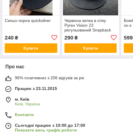
Синьо-чорна quicksilver
Червона кепка в сітку
Бомб
Pyrex Vision 23
xs-s
регульований Snapback
240
290
599
₴
₴
Купити
Купити
Про нас
96% позитивних з 206 відгуків за рік
Працює з 23.11.2015
м. Київ
Київ, Україна
Контакти
Сьогодні працює з 10:00 до 17:00
Показати весь графік роботи