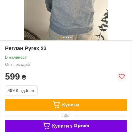
Реглан Pyrex 23
В наявності
Опт і роздріб
599
₴
499 ₴
від 5 шт.
Купити
або
Купити з