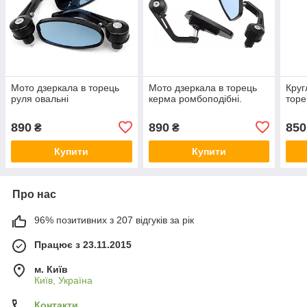
Мото дзеркала в торець
Мото дзеркала в торець
Круг
руля овальні
керма ромбоподібні.
торе
890
890
850
₴
₴
Купити
Купити
Про нас
96% позитивних з 207 відгуків за рік
Працює з 23.11.2015
м. Київ
Київ, Україна
Контакти