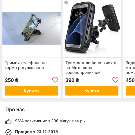
Тримач телефона на
Тримач телефона в чохлі
Задн
кермо регулювання
на Мото вело
мото
водонепроникний
номе
Cafe
250
390
450
₴
₴
Купити
Купити
Про нас
96% позитивних з 206 відгуків за рік
Працює з 23.11.2015