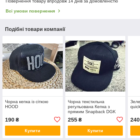
Повернення товару впродовж 14 днів за домовленістю
Всі умови повернення
Подібні товари компанії
Чорна кепка із сіткою
Чорна текстильна
Зеле
HOOD
регульована Кепка з
quick
прямим Snapback DGK
190
255
240
₴
₴
Купити
Купити