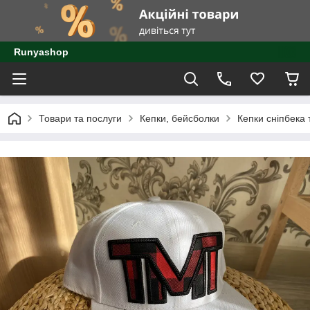
Runyashop
Товари та послуги
Кепки, бейсболки
Кепки сніпбека 