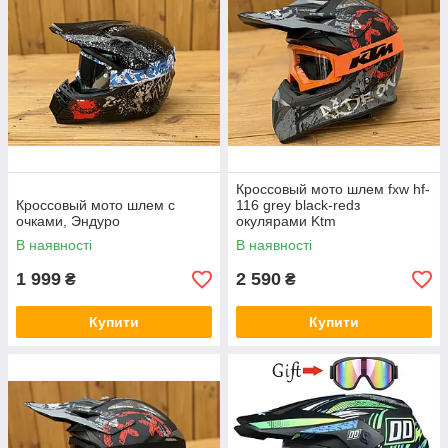
Кроссовый мото шлем fxw hf-
Кроссовый мото шлем с
116 grey black-redз
очками, Эндуро
окулярами Ktm
В наявності
В наявності
1 999
2 590
₴
₴
Купити
Купити