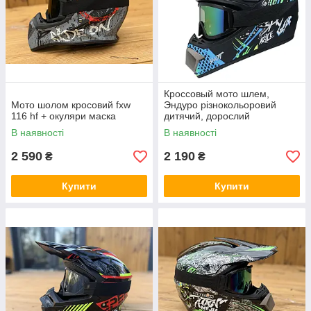
Кроссовый мото шлем,
Мото шолом кросовий fxw
Эндуро різнокольоровий
116 hf + окуляри маска
дитячий, дорослий
В наявності
В наявності
2 590
2 190
₴
₴
Купити
Купити