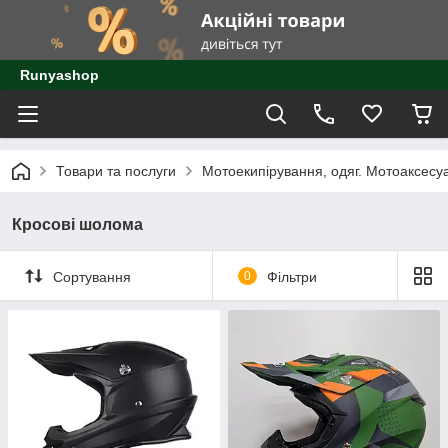
Runyashop
Товари та послуги
Мотоекипірування, одяг. Мотоаксесу
Кросові шолома
Сортування
0
Фільтри